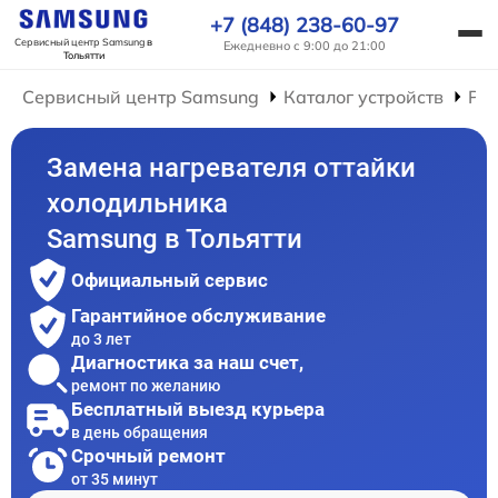
+7 (848) 238-60-97
Сервисный центр Samsung
в
Ежедневно с 9:00 до 21:00
Тольятти
Сервисный центр Samsung
Каталог устройств
Ре
Замена нагревателя оттайки
холодильника
Samsung в Тольятти
Официальный сервис
Гарантийное обслуживание
до 3 лет
Диагностика за наш счет,
ремонт по желанию
Бесплатный выезд курьера
в день обращения
Срочный ремонт
от 35 минут