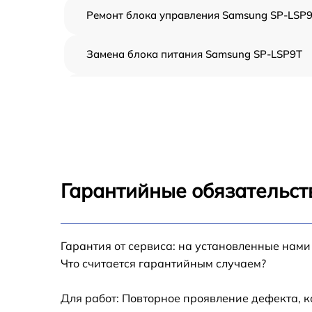
Ремонт блока управления Samsung SP-LSP
Замена блока питания Samsung SP-LSP9T
Замена матрицы Samsung SP-LSP9T
Ремонт системы охлаждения Samsung SP-
LSP9T
Замена лампы Samsung SP-LSP9T
Гарантийные обязательств
Замена фильтра Samsung SP-LSP9T
Гарантия от сервиса: на установленные нами
Ремонт системной платы Samsung SP-LSP9
Что считается гарантийным случаем?
Замена светодиода Samsung SP-LSP9T
Для работ: Повторное проявление дефекта, 