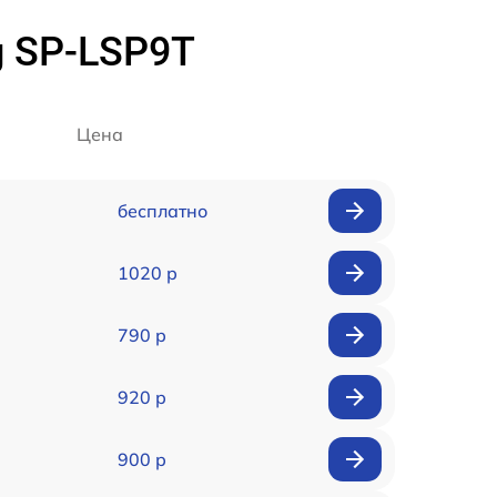
g SP-LSP9T
Цена
бесплатно
1020 р
790 р
920 р
900 р