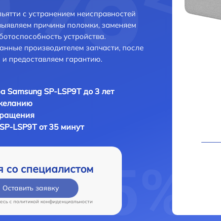
ьятти с устранением неисправностей
выявляем причины поломки, заменяем
ботоспособность устройства.
анные производителем запчасти, после
 и предоставляем гарантию.
а Samsung SP-LSP9T до 3 лет
 желанию
бращения
SP-LSP9T от 35 минут
я со специалистом
Оставить заявку
есь c
политикой конфиденциальности