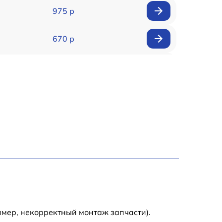
975 р
670 р
1180 р
925 р
870 р
400 р
1990 р
1290 р
имер, некорректный монтаж запчасти).