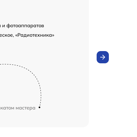
н и фотоаппаратов
еское, «Радиотехника»
икатом мастера