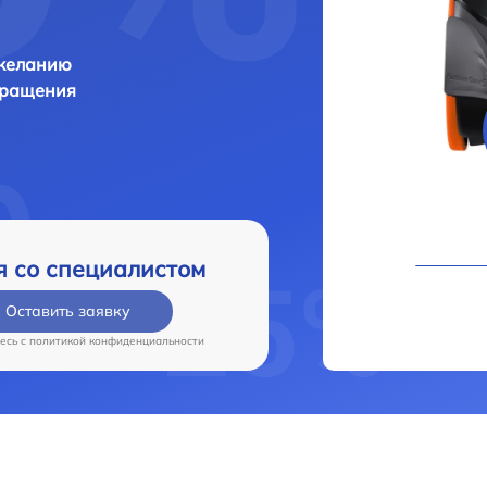
 желанию
бращения
я со специалистом
Оставить заявку
есь c
политикой конфиденциальности