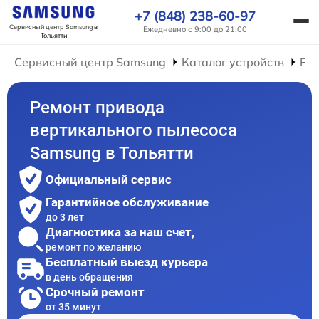
+7 (848) 238-60-97
Сервисный центр Samsung
в
Ежедневно с 9:00 до 21:00
Тольятти
Сервисный центр Samsung
Каталог устройств
Ре
Ремонт привода
вертикального пылесоса
Samsung в Тольятти
Официальный сервис
Гарантийное обслуживание
до 3 лет
Диагностика за наш счет,
ремонт по желанию
Бесплатный выезд курьера
в день обращения
Срочный ремонт
от 35 минут