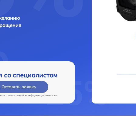
 желанию
бращения
я со специалистом
Оставить заявку
есь c
политикой конфиденциальности