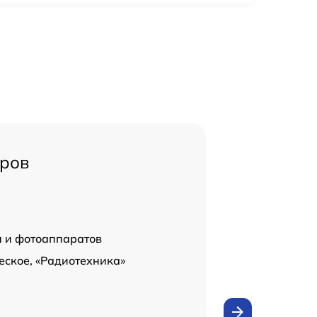
тров
н и фотоаппаратов
еское, «Радиотехника»