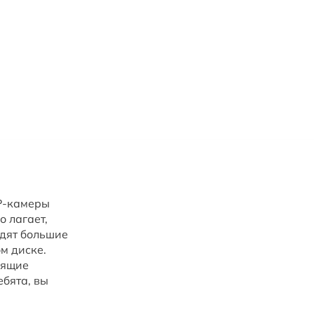
IP-камеры
 лагает,
одят большие
м диске.
оящие
ебята, вы