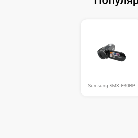
Популяр
Samsung SMX-F30BP